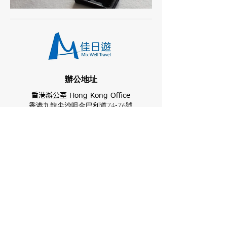
​辦公地址
香港辦公室 Hong Kong Office
香港九龍尖沙咀金巴利道74-76號
奇盛中心14樓C室
Unit C, 14/F, Kee Shing Centre,
74-76 Kimberley Road,
Tsim Sha Tsui, Kowloon, HK
Japan Branch
東京分公司
〒150-0001
東京都渋谷区神宮前六丁目23番4号
桑野ビル2階