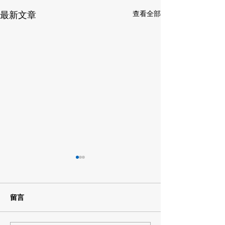
最新文章
查看全部
留言
日語演講比賽
日本環島45天團