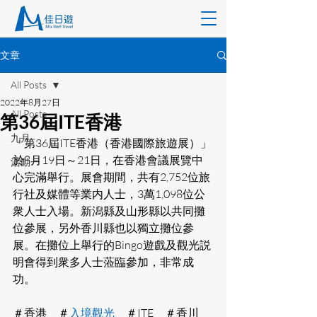
文章
All Posts
2022年8月27日
All Posts
第36屆ITE香港
九月
「第36屆ITE香港（香港國際旅遊展）」
於8月19日～21日，在香港會議展覽中
活動一
心完滿舉行。展會期間，共有2,752位旅
行社及媒體等業内人士，3萬1,098位公
衆人士入場。新潟縣及山形縣以共同攤
位參展，另外香川縣也以獨立攤位參
展。在攤位上舉行的Bingo遊戲及觀光説
明會得到衆多人士蒞臨參加，非常成
功。
＃香港　＃
入境觀光
　＃ITE　＃香川　