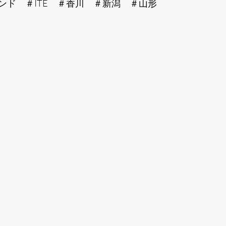
ンド　＃ITE　＃香川　＃新潟　＃山形