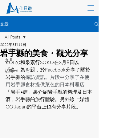
文章
All Posts
2022年3月11日
All Posts
岩手縣的美食・觀光分享
九月
KOLの和泉素行SOKO在3月8日以
『食』為を題，於Facebook分享了關於
活動一
岩手縣的
採訪資訊。片段中分享了在使
用岩手縣食材提供菜色的日本料理店
「岩手•建」裏介紹岩手縣的料理及日本
酒，岩手縣的旅行體驗。另外線上媒體
GO Japan的平台上也有分享片段。