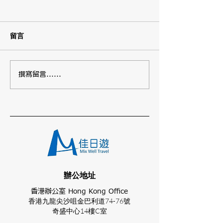
留言
日語演講比賽
日本環島45天團
撰寫留言......
​辦公地址
香港辦公室 Hong Kong Office
香港九龍尖沙咀金巴利道74-76號
奇盛中心14樓C室